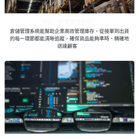
WMS (倉儲管理系統)
倉儲管理系統能幫助企業高效管理庫存，從接單到出貨
的每一環節都能清晰追蹤，確保貨品能夠準時、精確地
送達顧客