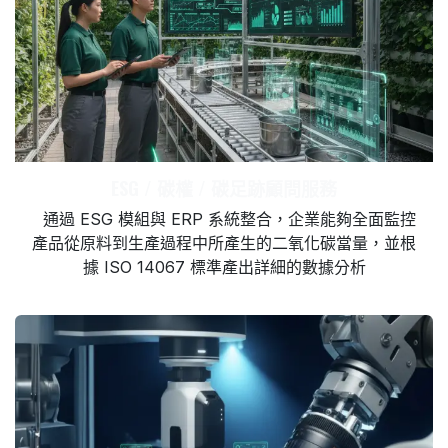
ESG / 碳權 / 碳足跡顧問服務
通過 ESG 模組與 ERP 系統整合，企業能夠全面監控
產品從原料到生產過程中所產生的二氧化碳當量，並根
據 ISO 14067 標準產出詳細的數據分析