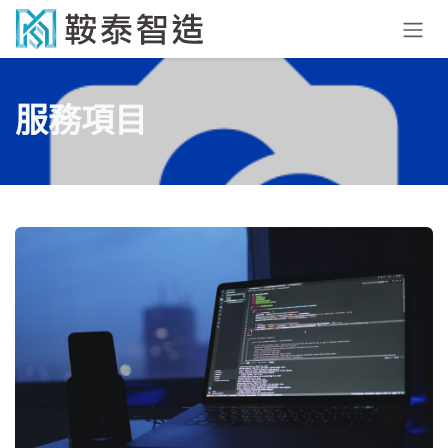
跳至內容
服務項目