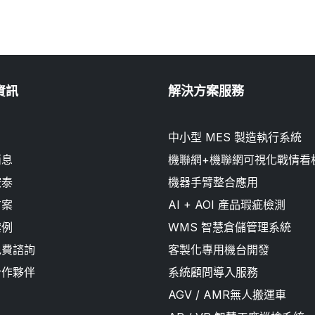
資訊
解決方案服務
中小型 MES 製造執行系統
消息
機聯網+機聯網可視化戰情看
鞍泰
機器手臂整合應用
方案
AI + AOI 產品瑕疵檢測
案例
WMS 智慧倉儲管理系統
免費諮詢
客製化專用機台開發
合作夥伴
系統顧問導入服務
AGV / AMR無人搬運車