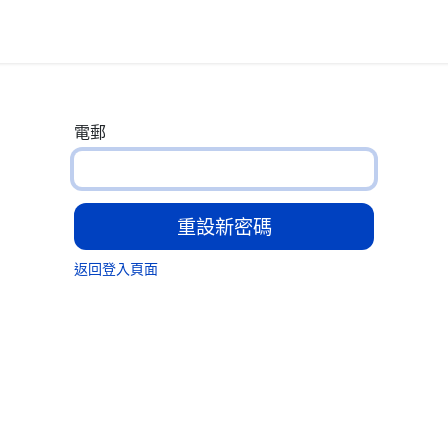
息
解決方案
成功案例
關於鞍泰
電郵
重設新密碼
返回登入頁面